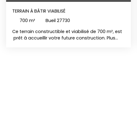
TERRAIN À BÂTIR VIABILISÉ
700
m²
Bueil 27730
Ce terrain constructible et viabilisé de 700 m², est
prêt à accueillir votre future construction. Plus
besoin d'attendre des mois pour les
raccordements ou de vous soucier des
contraintes administratives. Tout est déjà en
place ! Ce terrain est idéalement situé pour
allier tranquillité et proximité des commodités
essentielles. À quelques minutes à pied, vous
trouverez un supermarché, parfait pour vos
courses quotidiennes sans avoir à vous déplacer
loin. Les écoles primaires et maternelles sont
également à proximité, idéales pour les familles
avec enfants, tandis que la gare de Bueil vous
permettra de rejoindre facilement Paris Saint
Lazarre. Prêt à concrétiser votre projet ?
Contactez dès aujourd'hui MCF BUEIL pour
organiser une visite!