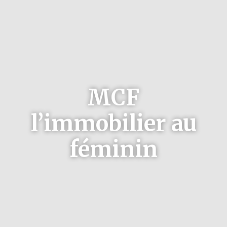
MCF
l’immobilier au
féminin