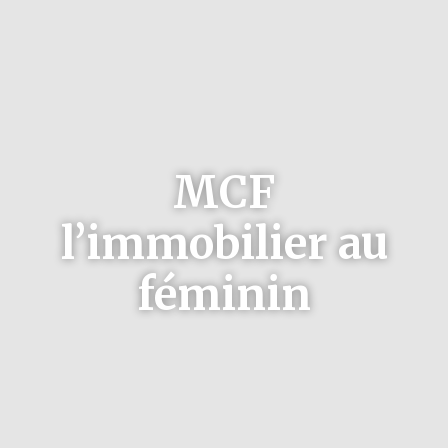
MCF
l’immobilier au
féminin