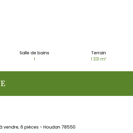
Salle de bains
Terrain
1
1 331
m²
NE
 à vendre, 6 pièces - Houdan 78550