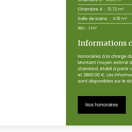
Chambre 4
:
13.72 m²
Salle de bains
:
4.18 m²
Wc
:
1 m²
Informations 
Honoraires à la charge du
Montant moyen estimé de
standard, établi à partir 
et 2860.00 €. Les informa
sont disponibles sur le si
Nos honoraires