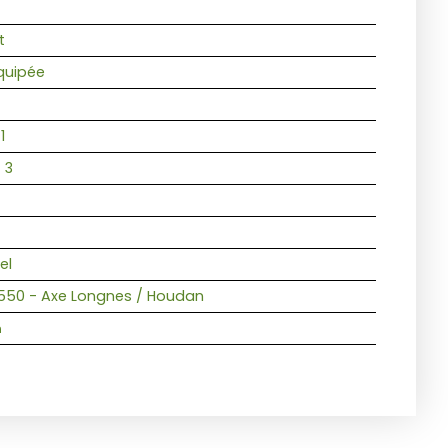
t
quipée
1
:
3
el
50 - Axe Longnes / Houdan
n