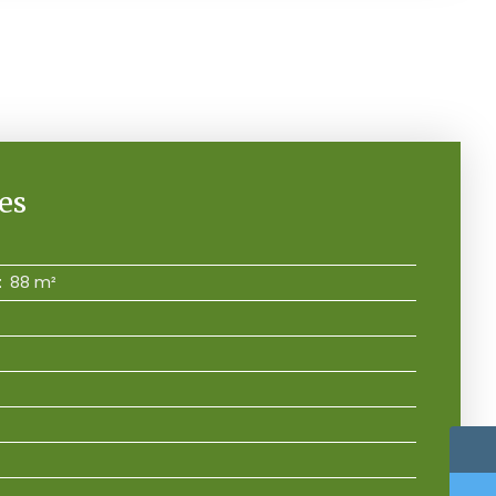
es
:
88 m²