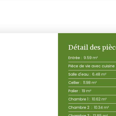
Détail des pièc
Entrée
:
9.59 m²
Pièce de vie avec cuisine
Salle d'eau
:
6.48 m²
Cellier
:
11.98 m²
Palier
:
19 m²
Chambre 1
:
10.62 m²
Chambre 2
:
10.34 m²
Chambre 3
:
13.85 m²