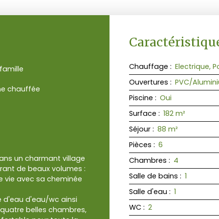
Caractéristiqu
Chauffage
:
Electrique, 
 famille
Ouvertures
:
PVC/Alumini
ne chauffée
Piscine
:
Oui
Surface
:
182
m²
Séjour
:
88
m²
Pièces
:
6
ans un charmant village
Chambres
:
4
rant de beaux volumes :
Salle de bains
:
1
de vie avec sa cheminée
Salle d'eau
:
1
 d'eau d'eau/wc ainsi
WC
:
2
t quatre belles chambres,