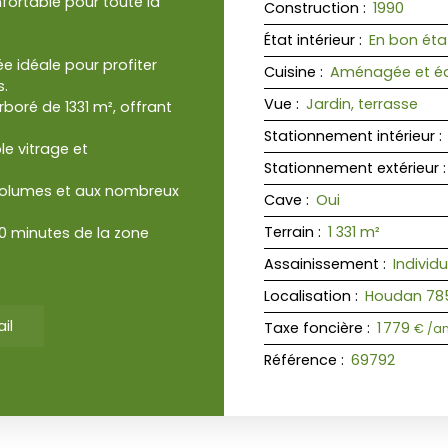
nfortable pour toute la
Construction
:
1990
État intérieur
:
En bon éta
e idéale pour profiter
Cuisine
:
Aménagée et é
s.
Vue
:
Jardin, terrasse
boré de 1331 m², offrant
Stationnement intérieur
:
e vitrage et
Stationnement extérieur
volumes et aux nombreux
Cave
:
Oui
Terrain
:
1 331
m²
10 minutes de la zone
Assainissement
:
Individu
Localisation
:
Houdan 785
il
Taxe foncière
:
1 779
€ /a
Référence
:
69792