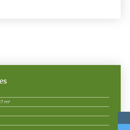
es
37 m²