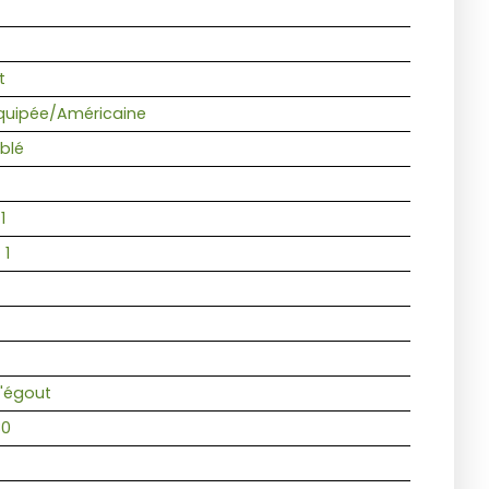
t
uipée/Américaine
blé
1
:
1
l'égout
80