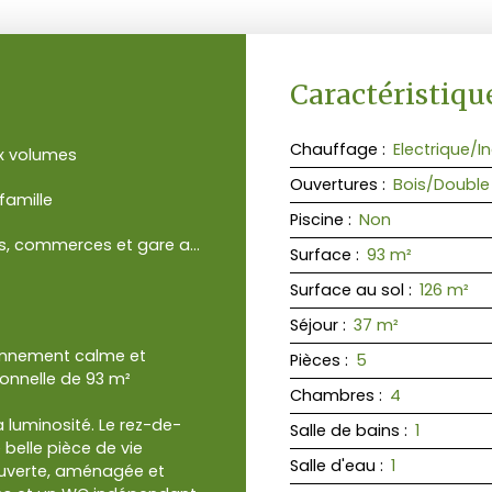
Caractéristiqu
Chauffage
:
Electrique/In
x volumes
Ouvertures
:
Bois/Double
 famille
Piscine
:
Non
Ecoles, commerces et gare accessibles à pied
Surface
:
93
m²
Surface au sol
:
126
m²
Séjour
:
37
m²
ironnement calme et
Pièces
:
5
onnelle de 93 m²
Chambres
:
4
a luminosité. Le rez-de-
Salle de bains
:
1
elle pièce de vie
Salle d'eau
:
1
 ouverte, aménagée et