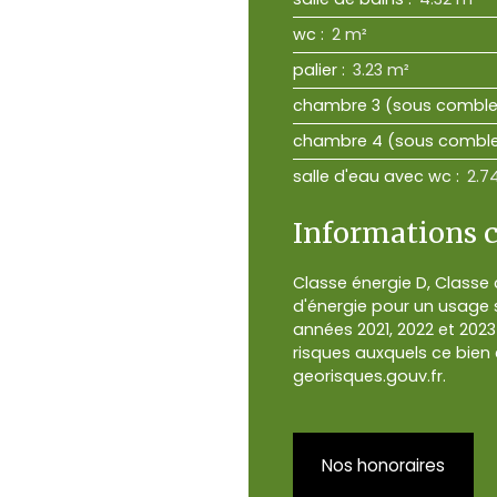
wc
:
2 m²
palier
:
3.23 m²
chambre 3 (sous comble
chambre 4 (sous combl
salle d'eau avec wc
:
2.7
Informations 
Classe énergie D, Classe
d'énergie pour un usage s
années 2021, 2022 et 202
risques auxquels ce bien 
georisques.gouv.fr.
Nos honoraires