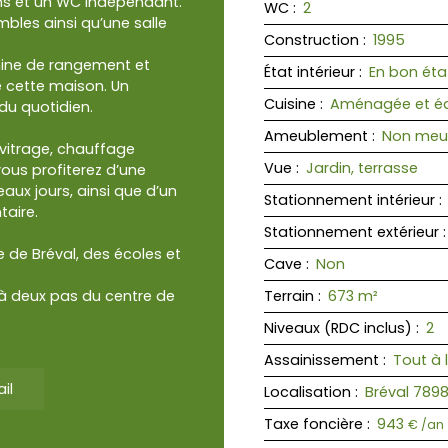
ins et un WC indépendant.
WC
:
2
bles ainsi qu’une salle
Construction
:
1995
nine de rangement et
État intérieur
:
En bon éta
 cette maison. Un
Cuisine
:
Aménagée et éq
du quotidien.
Ameublement
:
Non meu
 vitrage, chauffage
Vue
:
Jardin, terrasse
 vous profiterez d’une
aux jours, ainsi que d’un
Stationnement intérieur
:
aire.
Stationnement extérieur
 de Bréval, des écoles et
Cave
:
Non
 à deux pas du centre de
Terrain
:
673
m²
Niveaux (RDC inclus)
:
2
Assainissement
:
Tout à 
il
Localisation
:
Bréval 789
Taxe foncière
:
943
€ /an