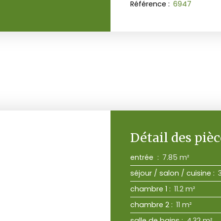
Référence
:
6947
Détail des pièc
entrée
:
7.85 m²
séjour / salon / cuisine
:
chambre 1
:
11.2 m²
chambre 2
:
11 m²
salle de bains
:
4.32 m²