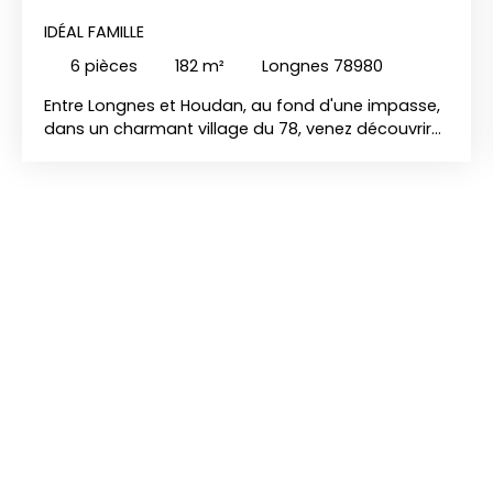
IDÉAL FAMILLE
6
pièces
182
m²
Longnes 78980
Entre Longnes et Houdan, au fond d'une impasse,
dans un charmant village du 78, venez découvrir
cette charmante maison offrant de beaux
volumes : dès l'entrée, vous découvrirez une
agréable pièce de vie avec sa cheminée et sa
cuisine aménagée ouverte sur le jardin. Le rez-de-
chaussée comprend également une salle d'eau
d'eau/wc ainsi qu'une chaufferie. A l'étage, un
vaste palier dessert quatre belles chambres, une
salle de bains, wc, offrant un espace de vie
confortable pour toute la famille. A l'extérieur : un
atelier et une cave. Aux beaux jours, vous
apprécierez la piscine chauffée idéale pour
profiter pleinement des beaux jours en famille ou
entre amis. l'ensemble est implanté sur un
magnifique terrain arboré de 1331 m², offrant un
cadre de vie paisible et verdoyant. prestations :