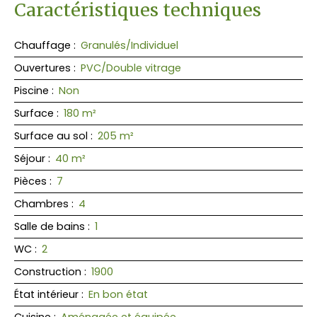
Caractéristiques techniques
Chauffage
:
Granulés/Individuel
Ouvertures
:
PVC/Double vitrage
Piscine
:
Non
Surface
:
180
m²
Surface au sol
:
205
m²
Séjour
:
40
m²
Pièces
:
7
Chambres
:
4
Salle de bains
:
1
WC
:
2
Construction
:
1900
État intérieur
:
En bon état
Cuisine
:
Aménagée et équipée